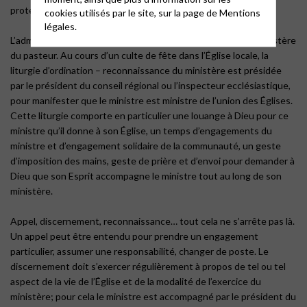
protestante unie de France.
cookies utilisés par le site, sur la page de
Mentions
légales.
L’admission est suivie de l’ordination – reconnaissance du ministère
du pasteur. Au cours d’un culte de fête dans l’Église locale, la
liturgie d’ordination – reconnaissance du ministère est présidée
par le président du conseil régional ou l’inspecteur ecclésiastique,
pour manifester que le ministre est ministre de l’union des Églises.
Cette liturgie comporte en particulier une louange à Dieu pour ce
ministre qu’il donne à son Église, un temps d’engagements du
ministre et d’engagement solidaire de la communauté, un geste
d’imposition des mains, geste de prière et d’envoi pour demander à
Dieu que son Esprit accompagne le ministre tout au long de son
ministère.
Appel, discernement, reconnaissance… tout cela ne s’arrête pas là.
Un appel peut être entendu pour prendre un engagement
particulier, assumer une responsabilité, changer de poste. Le
discernement doit s’exercer régulièrement à propos de tel ou tel
aspect de la vie de l’Église et de la modalité de l’exercice du
ministère; pour cela le ministre est accompagné par le président du